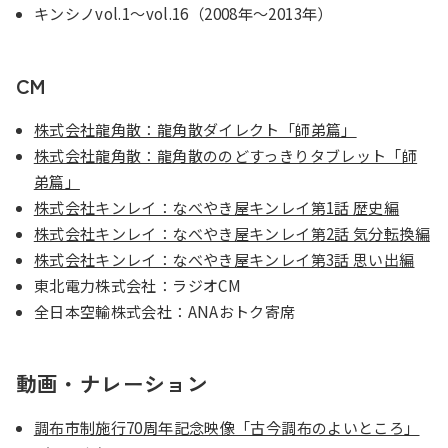
キンシノvol.1〜vol.16（2008年～2013年）
CM
株式会社龍角散：龍角散ダイレクト「師弟篇」
株式会社龍角散：龍角散ののどすっきりタブレット「師
弟篇」
株式会社キンレイ：なべやき屋キンレイ第1話 歴史編
株式会社キンレイ：なべやき屋キンレイ第2話 気分転換編
株式会社キンレイ：なべやき屋キンレイ第3話 思い出編
東北電力株式会社：ラジオCM
全日本空輸株式会社：ANAおトク寄席
動画・ナレーション
調布市制施行70周年記念映像「古今調布のよいところ」​​