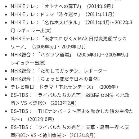
NHK Eテレ：「オトナへの扉TV」（2014年9月）
NHK Eテレ：ドラマ「時々迷々」（2011年11月）
NHK Eテレ：「名作ホスピタル」（2011年4月～2012年3
月 レギュラー出演）
NHK Eテレ：「天才てれびくんMAX 日付変更船プッカ
リーノ」（2008年5月・2009年1月）
NHK総合：「ハツラツ道場」（2005年3月～2005年9月
レギュラー出演）
NHK総合：「ためしてガッテン」レポーター
NHK総合：「ちょっと変だぞ日本の自然」
テレビ朝日：ドラマ「下北サンデーズ」（2006年）
BS-TBS：「ライバルたちの光芒」戦国猛女対決 ＜北政
所＞ VS ＜淀殿＞（2013年2月）
BS-TBS：「THEナンバー２～歴史を動かした陰の主役た
ち～」（2012年6月）
BS-TBS：「ライバルたちの光芒」天草・島原一揆 ＜天
草四郎＞ VS ＜徳川家光＞（2013年8月）