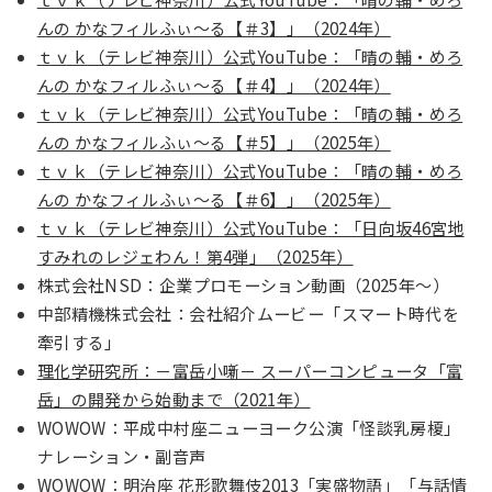
んの かなフィルふぃ～る【＃3】」（2024年）
ｔｖｋ（テレビ神奈川）公式YouTube：「晴の輔・めろ
んの かなフィルふぃ～る【＃4】」（2024年）
ｔｖｋ（テレビ神奈川）公式YouTube：「晴の輔・めろ
んの かなフィルふぃ～る【＃5】」（2025年）
ｔｖｋ（テレビ神奈川）公式YouTube：「晴の輔・めろ
んの かなフィルふぃ～る【＃6】」（2025年）
ｔｖｋ（テレビ神奈川）公式YouTube：「日向坂46宮地
すみれのレジェわん！第4弾」（2025年）
株式会社NSD：企業プロモーション動画（2025年～）
中部精機株式会社：会社紹介ムービー「スマート時代を
牽引する」
理化学研究所：－富岳小噺－ スーパーコンピュータ「富
岳」の開発から始動まで（2021年）
WOWOW：平成中村座ニューヨーク公演「怪談乳房榎」
ナレーション・副音声
WOWOW：明治座 花形歌舞伎2013「実盛物語」「与話情