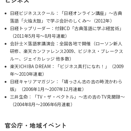
日経ビジネススクール：「日経オンライン講座」～古典
落語「火焔太鼓」で学ぶ会計のしくみ～（2012年）
日経トップリーダー：付録CD「古典落語に学ぶ経営術」
（2011年5月号～8月号連載）
会計士×落語家講演会：全国各地で開催（ローソン新人
研修、楽天カンファレンス2009、ビジネス・ブレークス
ルー、ジェイカレッジ 他多数）
楽天ICHIBA DREAM：「ビジネス真打になれ！」（2009
年～2010年連載）
日経キャリアマガジン：「靖っさん志の吉の時流かわら
版」（2006年1月〜2007年12月連載）
三井生命：「TV・ザ・ベクトル」～志の吉のTV見聞録～
（2004年8月〜2006年6月連載）
官公庁・地域イベント