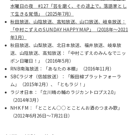
水曜日の夜 #127「芸を磨く、その途上で。落語家とし
て生きる覚悟」（2025年7月）
秋田放送、山陰放送、高知放送、山口放送、岐阜放送：
「中村こずえのSUNDAY HAPPY MAP」（2018年～2021
年3月）
秋田放送、山梨放送、北日本放送、福井放送、岐阜放
送、山陰放送、高知放送：「中村こずえのみんなでニッ
ポン日曜日！」（2016年5月）
RNB南海放送：「あなたの本棚」（2016年11月）
SBCラジオ（信越放送）：「飯田線プラットフォーラ
ム」（2015年2月）、「ともラジ！」
ラジオ日本：「立川晴の輔のラジカントロプス2.0」
（2014年3月）
NHK FM：「とことん○○ とことんお酒のつまみ歌」
（2012年6月26日～7月21日）