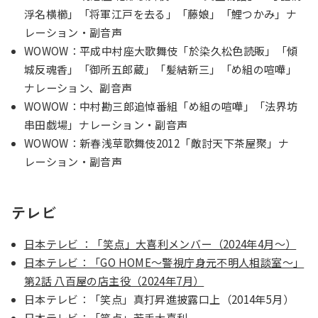
浮名横櫛」「将軍江戸を去る」「藤娘」「鯉つかみ」ナ
レーション・副音声
WOWOW：平成中村座大歌舞伎「於染久松色読販」「傾
城反魂香」「御所五郎蔵」「髪結新三」「め組の喧嘩」
ナレーション、副音声
WOWOW：中村勘三郎追悼番組「め組の喧嘩」「法界坊
串田戯場」ナレーション・副音声
WOWOW：新春浅草歌舞伎2012「敵討天下茶屋聚」ナ
レーション・副音声
テレビ
日本テレビ ：「笑点」大喜利メンバー（2024年4月〜）
日本テレビ：「GO HOME～警視庁身元不明人相談室～」
第2話 八百屋の店主役（2024年7月）
日本テレビ：「笑点」真打昇進披露口上（2014年5月）
日本テレビ：「笑点」若手大喜利