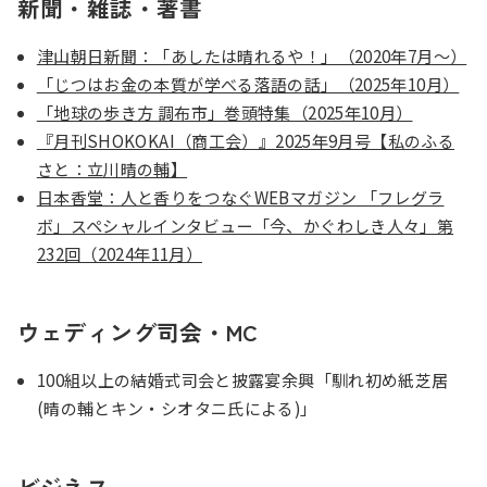
新聞・雑誌・著書
津山朝日新聞：「あしたは晴れるや！」（2020年7月〜）
「じつはお金の本質が学べる落語の話」（2025年10月）
「地球の歩き方 調布市」巻頭特集（2025年10月）
『月刊SHOKOKAI（商工会）』2025年9月号【私のふる
さと：立川晴の輔】
日本香堂：人と香りをつなぐWEBマガジン 「フレグラ
ボ」スペシャルインタビュー「今、かぐわしき人々」第
232回（2024年11月）
ウェディング司会・MC
100組以上の結婚式司会と披露宴余興「馴れ初め紙芝居
(晴の輔とキン・シオタニ氏による)」
ビジネス