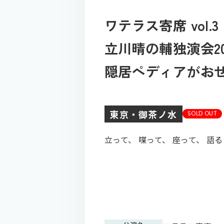
ワテラス寄席 vol.3
立川晴の輔独演会2026
隠居ペディアがお
東京・御茶ノ水
SOLD OUT
立って、 喋って、 座って、 語