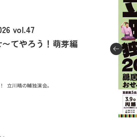
 vol.47
せ〜てやろう！萌芽編
る！
立川晴の輔独演会。