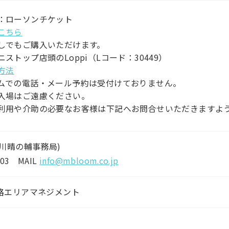
：ローソンチケット
こちら
しでもご購入いただけます。
ストップ店頭のLoppi（Lコード：30449）
方法
ムでの電話・メール予約は受付けておりません​​。
入場はご遠慮ください。
利用や介助の必要なお客様は下記へお問合せいただきますよ
川晴の輔事務局)
4303 MAIL
info@mbloom.co.jp
路エリアマネジメント