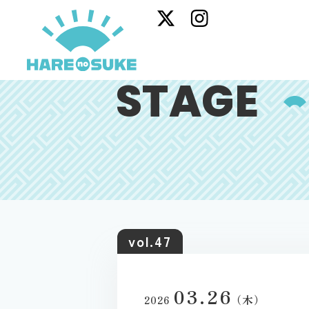
STAGE
vol.47
03.26
（木）
2026