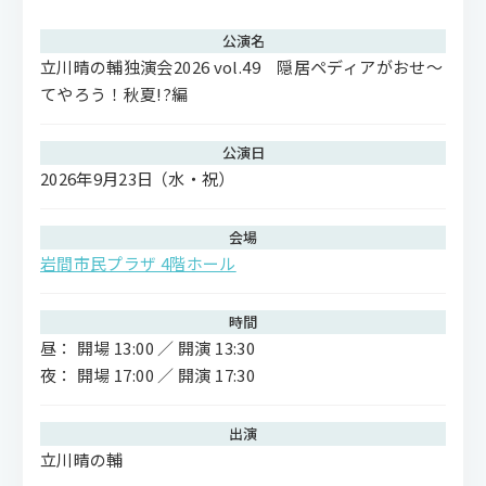
公演名
立川晴の輔独演会2026 vol.49 隠居ペディアがおせ〜
てやろう！秋夏!?編
公演日
2026年9月23日
（水・祝）
会場
岩間市民プラザ 4階ホール
時間
昼： 開場 13:00 ／ 開演 13:30
夜： 開場 17:00 ／ 開演 17:30
出演
立川晴の輔