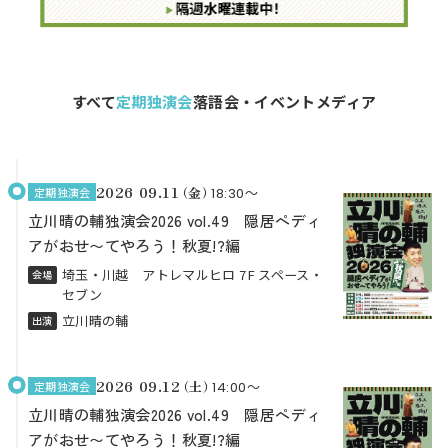
すべて
定期独演会
落語会・イベント
メディア
2026 09.11
（金）
定期独演会
18:30〜
立川晴の輔独演会2026 vol.49 隠居ペディ
アがおせ〜てやろう！秋夏!?編
埼玉・川越 アトレマルヒロ 7F スペース・
会場
セブン
立川晴の輔
出演
2026 09.12
（土）
定期独演会
14:00〜
立川晴の輔独演会2026 vol.49 隠居ペディ
アがおせ〜てやろう！秋夏!?編