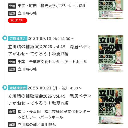
東京・町田 和光⼤学ポプリホール鶴川
会場
立川晴の輔
出演
SOLD OUT
2026 09.15
（火）
定期独演会
14:30〜
立川晴の輔独演会2026 vol.49 隠居ペディ
アがおせ〜てやろう！秋夏!?編
千葉 千葉市文化センター アートホール
会場
立川晴の輔
出演
2026 09.21
（月・祝）
定期独演会
14:00〜
立川晴の輔独演会2026 vol.49 隠居ペディ
アがおせ〜てやろう！秋夏!?編
横浜・長津田 横浜市緑区⺠⽂化センター
会場
みどりアートパークホール
⽴川晴の輔／瀧川鯉丸
出演