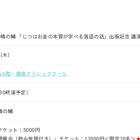
川晴の輔 「じつはお金の本質が学べる落語の話」出版記念 講
（木）
ル6階・銀座クラシックホール
0:30終演予定）
晴の輔
ケット：5000円
親会（飲み放題付き）」チケット：12000円＜限定20名＞