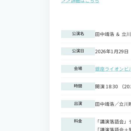
＞＞詳細はこちら
公演名
田中靖浩 ＆ 立
公演日
2026年1月29日
会場
銀座ライオンビ
時間
開演 18:30 （2
出演
田中靖浩／立川
料金
「講演落語会」チ
「講演落語会＋懇