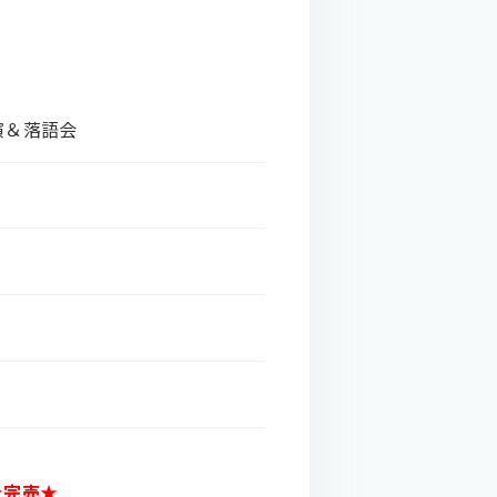
演＆落語会
★完売★