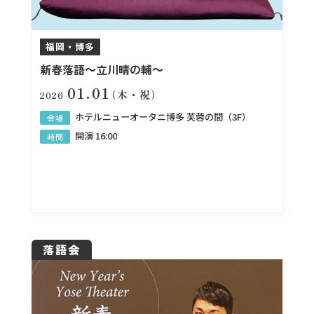
福岡・博多
新春落語～立川晴の輔～
01.01
（木・祝）
2026
ホテルニューオータニ博多 芙蓉の間（3F）
会場
開演 16:00
時間
落語会