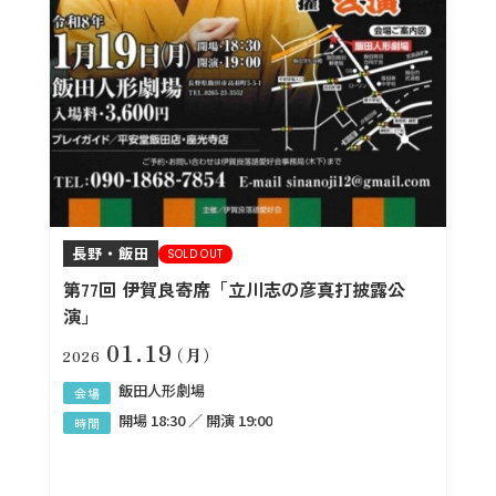
長野・飯田
SOLD OUT
第77回 伊賀良寄席「立川志の彦真打披露公
演」
01.19
（月）
2026
飯田人形劇場
会場
開場 18:30 ／ 開演 19:00
時間