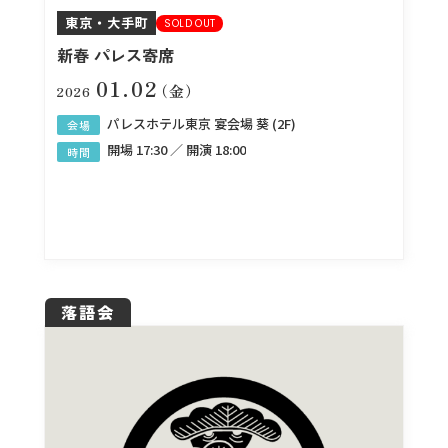
東京・大手町
SOLD OUT
新春 パレス寄席
01.02
（金）
2026
パレスホテル東京​ 宴会場 葵 (2F)
会場
開場 17:30 ／ 開演 18:00
時間
落語会