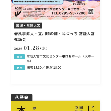
茨城・常陸大宮
春風亭昇太・立川晴の輔・ねづっち 常陸大宮
落語会
01.28
（水）
2026
常陸大宮市文化センター●ロゼホール（大ホー
会場
ル）
開場 17:30 ／ 開演 18:00
時間
落語会