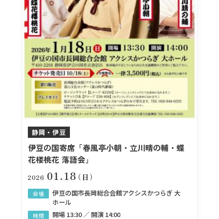
静岡・伊豆
伊豆の国寄席「春風亭小朝・立川晴の輔・蝶
花楼桃花 落語会」
01.18
（日）
2026
伊豆の国市長岡総合会館アクシスかつらぎ 大
会場
ホール
開場 13:30 ／ 開演 14:00
時間