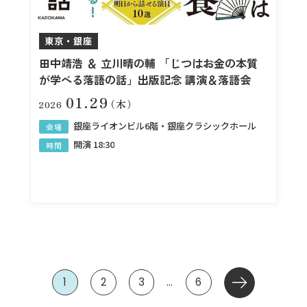
東京・銀座
田中靖浩 ＆ 立川晴の輔 「じつはお金の本質
が学べる落語の話」出版記念 講演＆落語会
01.29
（木）
2026
銀座ライオンビル6階・銀座クラシックホール
会場
開演 18:30
時間
1
2
3
…
6