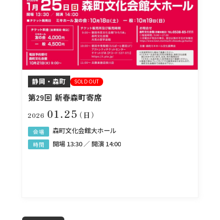
静岡・森町
SOLD OUT
第29回 新春森町寄席
01.25
（日）
2026
森町文化会館大ホール
会場
開場 13:30 ／ 開演 14:00
時間