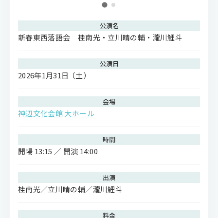
公演名
新春東西落語会 桂南光・立川晴の輔・瀧川鯉斗
公演日
2026年1月31日
（土）
会場
神辺文化会館 大ホール
時間
開場 13:15 ／ 開演 14:00
出演
桂南光／立川晴の輔／瀧川鯉斗
料金