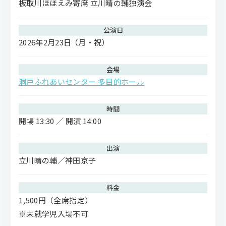
板取川ほほえみ寄席 立川晴の輔独演会
公演日
2026年2月23日
（月・祝）
会場
洞戸ふれあいセンター 多目的ホール
時間
開場 13:30 ／ 開演 14:00
出演
立川晴の輔／神田京子
料金
1,500円（全席指定）
※未就学児入場不可